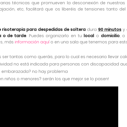
 varias técnicas que promueven la desconexión de nuestras 
ajación, etc, facilitará que os liberéis de tensiones tanto d
de risoterapia para despedidas de soltera
dura
90 minutos
y 
 o de tarde
. Puedes organizarlo en tu
local
o
domicilio
, o
es, más
información aquí
o en una sala que tenemos para esta
s ser tantas como queráis, para lo cual es necesario llevar c
tividad no está indicada para personas con discapacidad audi
ás embarazada? no hay problema
en niños o menores? serán los que mejor se lo pasen!