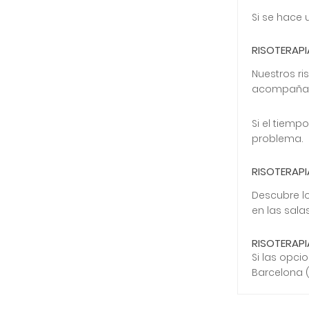
Si se hace 
RISOTERAPI
Nuestros ri
acompaña p
Si el tiem
problema.
RISOTERAP
Descubre lo
en las sal
RISOTERAPI
Si las opci
Barcelona (