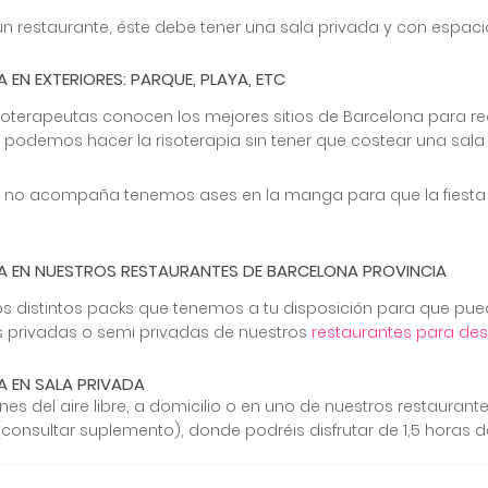
un restaurante, éste debe tener una sala privada y con espaci
A EN EXTERIORES: PARQUE, PLAYA, ETC
soterapeutas conocen los mejores sitios de Barcelona para realiz
odemos hacer la risoterapia sin tener que costear una sala p
po no acompaña tenemos ases en la manga para que la fiesta c
IA EN NUESTROS RESTAURANTES DE BARCELONA PROVINCIA
s distintos packs que tenemos a tu disposición para que pued
as privadas o semi privadas de nuestros
restaurantes para de
A EN SALA PRIVADA
ones del aire libre, a domicilio o en uno de nuestros restaura
consultar suplemento), donde podréis disfrutar de 1,5 horas de