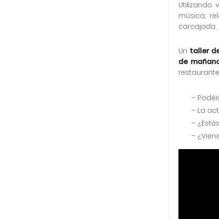
Utilizando
música, rel
carcajada.
Un
taller 
de mañana
restaurant
– Podéi
– La ac
– ¿Est
– ¿Vien