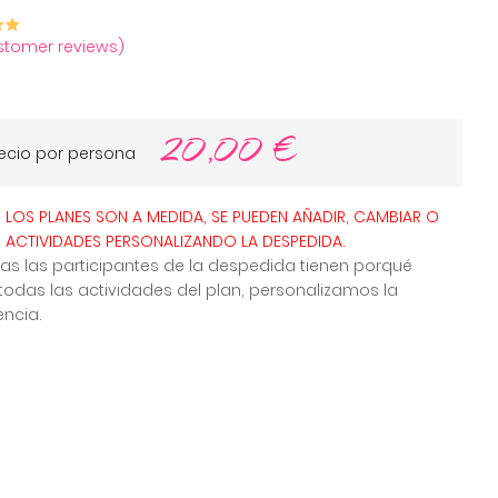
tomer reviews)
ut
ased
20,00
€
omer
gs
ecio por persona
LOS PLANES SON A MEDIDA, SE PUEDEN AÑADIR, CAMBIAR O
R ACTIVIDADES PERSONALIZANDO LA DESPEDIDA.
as las participantes de la despedida tienen porqué
todas las actividades del plan, personalizamos la
encia.