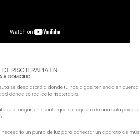
 DE RISOTERAPIA EN…
A A DOMICILIO
apeuta se desplazará a donde tu nos digas, teniendo en cuen
idad donde se realice la risoterapia.
nte que tengas en cuenta que se requiere de una sala privad
a.
 necesario un punto de luz para conectar un aparato de mús