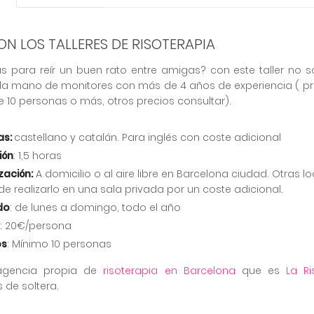
N LOS TALLERES DE RISOTERAPIA
 para reír un buen rato entre amigas? con este taller no sol
 la mano de monitores con más de 4 años de experiencia ( pre
 10 personas o más, otros precios consultar).
as:
castellano y catalán. Para inglés con coste adicional
ión
: 1,5 horas
zación:
A domicilio o al aire libre en Barcelona ciudad. Otras
de realizarlo en una sala privada por un coste adicional.
do
: de lunes a domingo, todo el año
o
: 20€/persona
os
: Mínimo 10 personas
agencia propia de
risoterapia en Barcelona
que es
La Ri
 de soltera.