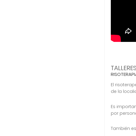
TALLERES
RISOTERAPI
El risoter
de la local
Es importa
por person
También es