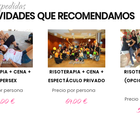
spedidas
IVIDADES QUE RECOMENDAMOS
PIA + CENA +
RISOTERAPIA + CENA +
RISOT
PERSEX
ESPECTÁCULO PRIVADO
(OPCI
or persona
Precio por persona
4,00
€
69,00
€
Precio