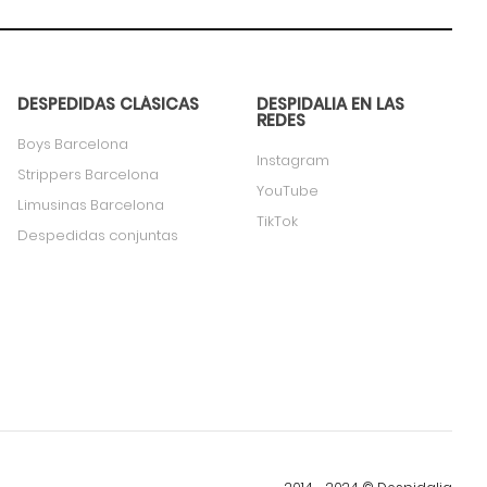
DESPEDIDAS CLÁSICAS
DESPIDALIA EN LAS
REDES
Boys Barcelona
Instagram
Strippers Barcelona
YouTube
Limusinas Barcelona
TikTok
Despedidas conjuntas