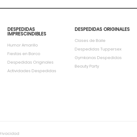
DESPEDIDAS
DESPEDIDAS ORIGINALES
IMPRESCINDIBLES
Clases de Baile
Humor Amarillo
Despedidas Tuppersex
Fiestas en Barco
Gymkanas Despedidas
Despedidas Originales
Beauty Party
Actividades Despedidas
Privacidad