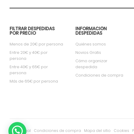
FILTRAR DESPEDIDAS
INFORMACIÓN
POR PRECIO
DESPEDIDAS
Menos de 20€ por persona
Quiénes somos
Entre 20€ y 40€ por
Novios Gratis
persona
Cómo organizar
Entre 40€ y 65€ por
despedida
persona
Condiciones de compra
Más de 65€ por persona
Aviso Legal
Condiciones de compra
Mapa del sitio
Cookies