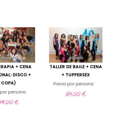
ERAPIA + CENA
TALLER DE BAILE + CENA
ONAL: DISCO +
+ TUPPERSEX
COPA)
Precio por persona
 por persona
69,00
€
54,00
€