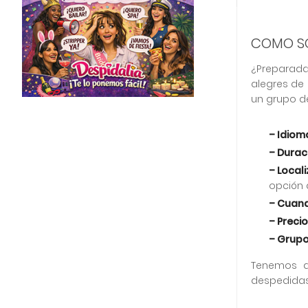
COMO SO
¿Preparadas
alegres de
un grupo de
– Idiom
– Durac
– Locali
opción 
– Cuan
– Preci
– Grup
Tenemos 
despedidas