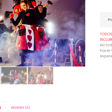
Pr
TODOS 
INCLUI
No tod
hacer 
experi
N
REVIEWS (0)