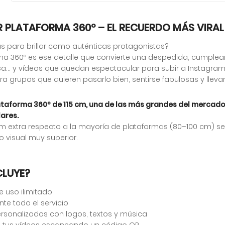
R PLATAFORMA 360º – EL RECUERDO MÁS VIRA
s para brillar como auténticas protagonistas?
rma 360º es ese detalle que convierte una despedida, cumplea
ica… y vídeos que quedan espectacular para subir a Instagram 
ra grupos que quieren pasarlo bien, sentirse fabulosas y llevar
taforma 360º de 115 cm, una de las más grandes del mercado,
ares.
cm extra respecto a la mayoría de plataformas (80–100 cm) 
o visual muy superior.
CLUYE?
e uso ilimitado
nte todo el servicio
ersonalizados con logos, textos y música
 tus vídeos escaneando un código QR