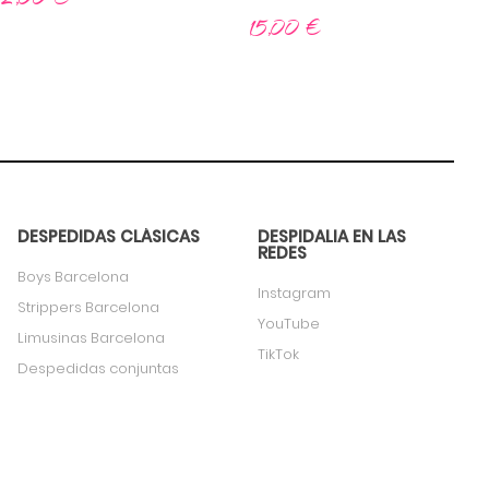
15,00
€
DESPEDIDAS CLÁSICAS
DESPIDALIA EN LAS
REDES
Boys Barcelona
Instagram
Strippers Barcelona
YouTube
Limusinas Barcelona
TikTok
Despedidas conjuntas