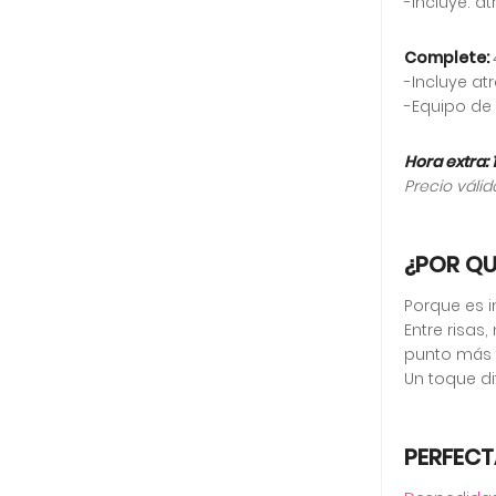
-Incluye: a
Complete:
-Incluye at
-Equipo de 
Hora extra: 
Precio válid
¿POR Q
Porque es i
Entre risas
punto más f
Un toque di
PERFECT