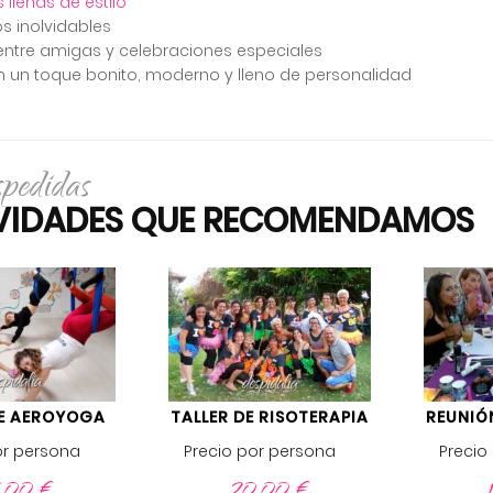
llenas de estilo
 inolvidables
entre amigas y celebraciones especiales
n un toque bonito, moderno y lleno de personalidad
spedidas
IVIDADES QUE RECOMENDAMOS
DE AEROYOGA
TALLER DE RISOTERAPIA
REUNIÓ
or persona
Precio por persona
Precio
,00
€
20,00
€