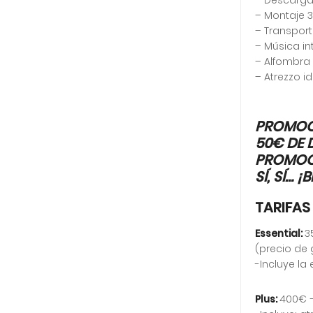
– Montaje 
– Transport
– Música in
– Alfombra
– Atrezzo i
PROMOCI
50€ DE 
PROMOCI
SÍ, SÍ…
TARIFAS 
Essential:
3
(precio de 
-Incluye la
Plus:
400€ 