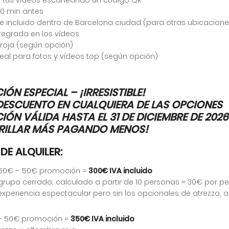
30 min antes
e incluido dentro de Barcelona ciudad (para otras ubicaciones
tegrada en los vídeos
 roja (según opción)
deal para fotos y vídeos top (según opción)
ÓN ESPECIAL – ¡IRRESISTIBLE!
DESCUENTO EN CUALQUIERA DE LAS OPCIONES
ÓN VÁLIDA HASTA EL 31 DE DICIEMBRE DE 2026
 ¡BRILLAR MÁS PAGANDO MENOS!
DE ALQUILER:
50€ – 50€ promoción =
300€ IVA incluido
grupo cerrado, calculado a partir de 10 personas = 30€ por p
 experiencia espectacular pero sin los opcionales de atrezzo,
– 50€ promoción =
350€ IVA incluido