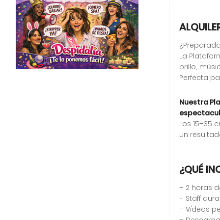
ALQUILE
¿Preparada
La Platafo
brillo, mús
Perfecta pa
Nuestra Pla
espectacul
Los 15–35 
un resultad
¿QUÉ IN
– 2 horas d
– Staff dura
– Vídeos p
– Descarga