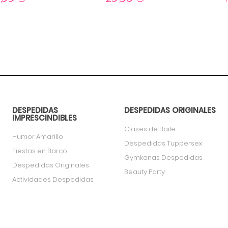
DESPEDIDAS
DESPEDIDAS ORIGINALES
IMPRESCINDIBLES
Clases de Baile
Humor Amarillo
Despedidas Tuppersex
Fiestas en Barco
Gymkanas Despedidas
Despedidas Originales
Beauty Party
Actividades Despedidas