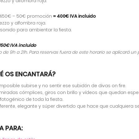
trezzo y alfombra roja.
450€ – 50€ promoción
= 400€ IVA incluido
rezzo y alfombra roja.
sonido para ambientar la fiesta.
150€ IVA incluido
o de 9h a 21h. Para reservas fuera de este horario se aplicará un 
UÉ OS ENCANTARÁ?
mposible subirse y no sentir ese subidón de divas on fire.
, miradas cómplices, giros con brillo y vídeos que quedan espe
otogénico de toda la fiesta.
ferente, elegante y súper divertido que hace que cualquiera se 
A PARA: