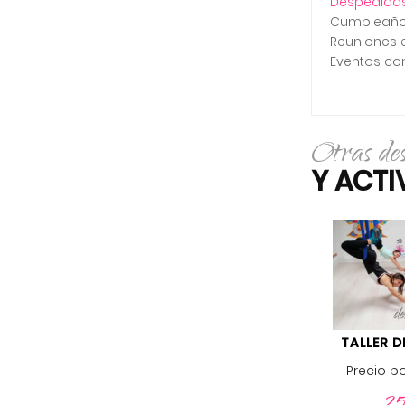
Despedidas 
Cumpleaños
Reuniones 
Eventos co
Otras de
Y ACT
TALLER 
Precio p
25