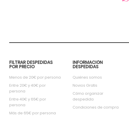
FILTRAR DESPEDIDAS
INFORMACIÓN
POR PRECIO
DESPEDIDAS
Menos de 20€ por persona
Quiénes somos
Entre 20€ y 40€ por
Novios Gratis
persona
Cómo organizar
Entre 40€ y 65€ por
despedida
persona
Condiciones de compra
Más de 65€ por persona